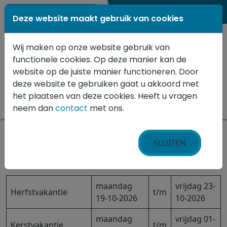
0183 62 4970
Deze website maakt gebruik van cookies
Wij maken op onze website gebruik van
functionele cookies. Op deze manier kan de
website op de juiste manier functioneren. Door
deze website te gebruiken gaat u akkoord met
het plaatsen van deze cookies. Heeft u vragen
neem dan
contact
met ons.
Home
»
Vakanties en studiedagen
SLUITEN
VAKANTIES 2026-2027
maandag
vrijdag 23-
Herfstvakantie
t/m
19-10-2026
10-2026
maandag
vrijdag 01-
Kerstvakantie
t/m